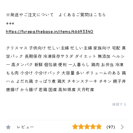
※発送やご注文について よくあるご質問はこちら
↓↓↓
https://furepa.thebase.in/items/46693340
クリスマス 子供向け 忙しい主婦 忙しい主婦 家族向け 宅配 真
空パック 長期保存 冷凍保存サラダ ダイエット 無添加 ヘルシ
ー 高タンパク 新鮮 個包装 便利 一人暮らし 鶏肉 お弁当 冷凍
もも肉 小分け 小分けパック 大容量 多い ボリュームのある 鶏
ハム よだれ鶏 さっぱり煮 鶏天 チキンステーキ チキン 親子丼
唐揚げ から揚げ 若鶏 国産 高知県産 大月町産
通報する
レビュー
(97)