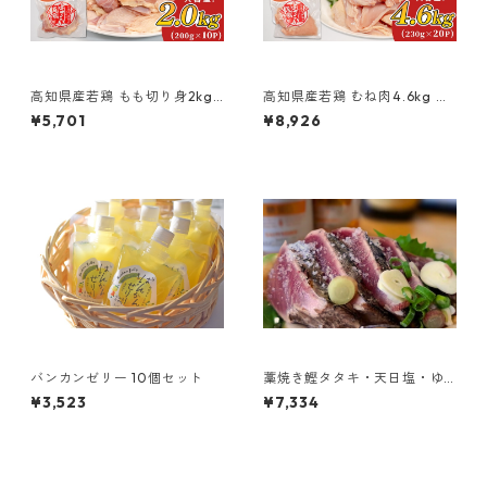
高知県産若鶏 もも切り身2kg
高知県産若鶏 むね肉4.6kg ブ
ブランド鶏 よさこい尾鶏
ランド鶏 よさこい尾鶏
¥5,701
¥8,926
バンカンゼリー 10個セット
藁焼き鰹タタキ・天日塩・ゆ
ず胡椒セット
¥3,523
¥7,334