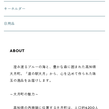
有田有為堂
キーホルダー
日用品
ABOUT
澄み渡るブルーの海と、豊かな森に囲まれた高知県
大月町。「道の駅大月」から、心を込めて作られた珠
玉の逸品をお届けします。
～大月町の魅力～
高知県の西南端に位置する大月町は、人口約4200人