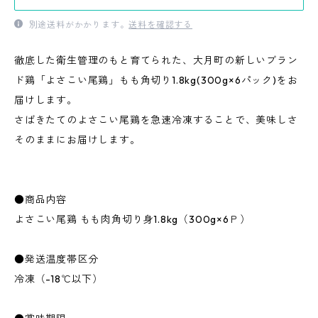
別途送料がかかります。
送料を確認する
徹底した衛生管理のもと育てられた、大月町の新しいブラン
ド鶏「よさこい尾鶏」もも角切り1.8kg(300g×6パック)をお
届けします。
さばきたてのよさこい尾鶏を急速冷凍することで、美味しさ
そのままにお届けします。
●商品内容
よさこい尾鶏 もも肉角切り身1.8kg（300g×6Ｐ）
●発送温度帯区分
冷凍（-18℃以下）