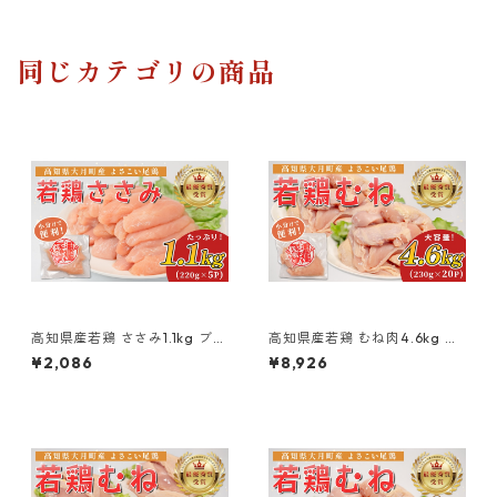
同じカテゴリの商品
高知県産若鶏 ささみ1.1kg ブラ
高知県産若鶏 むね肉4.6kg ブ
ンド鶏 よさこい尾鶏
ランド鶏 よさこい尾鶏
¥2,086
¥8,926