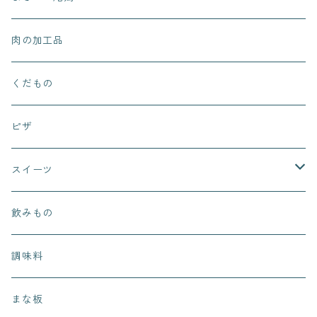
肉の加工品
くだもの
ピザ
スイーツ
まぁるいお月さん
飲みもの
ピノッキオデリ
調味料
桜カフェ
まな板