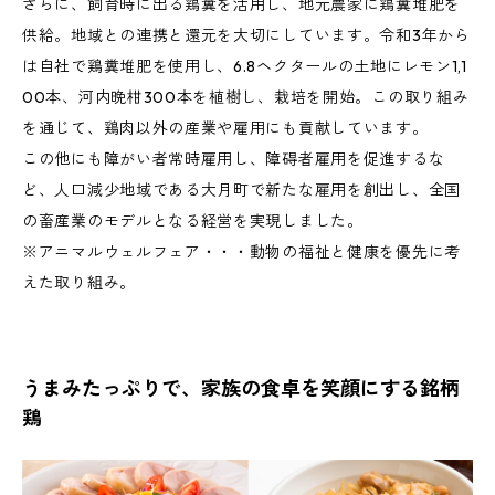
さらに、飼育時に出る鶏糞を活用し、地元農家に鶏糞堆肥を
供給。地域との連携と還元を大切にしています。令和3年から
は自社で鶏糞堆肥を使用し、6.8ヘクタールの土地にレモン1,1
00本、河内晩柑300本を植樹し、栽培を開始。この取り組み
を通じて、鶏肉以外の産業や雇用にも貢献しています。
この他にも障がい者常時雇用し、障碍者雇用を促進するな
ど、人口減少地域である大月町で新たな雇用を創出し、全国
の畜産業のモデルとなる経営を実現しました。
※アニマルウェルフェア・・・動物の福祉と健康を優先に考
えた取り組み。
うまみたっぷりで、家族の食卓を笑顔にする銘柄
鶏