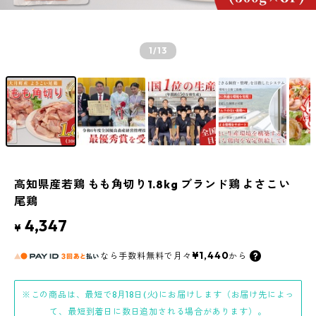
1
/13
高知県産若鶏 もも角切り1.8kg ブランド鶏 よさこい
尾鶏
4,347
¥
¥1,440
なら
手数料無料で
月々
から
※この商品は、最短で8月18日(火)にお届けします（お届け先によっ
て、最短到着日に数日追加される場合があります）。