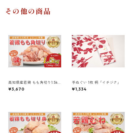
その他の商品
高知県産若鶏 もも角切り1.5kg
手ぬぐい 1枚 柄「イチジク」
ブランド鶏 よさこい尾鶏
¥3,670
¥1,334