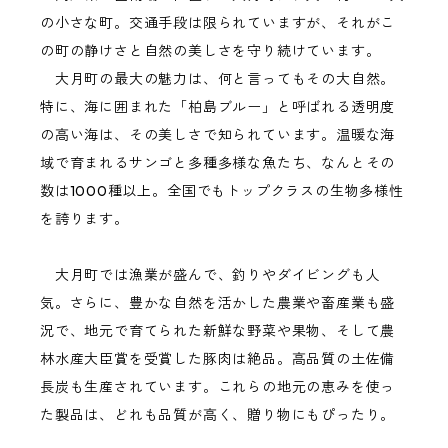
の小さな町。交通手段は限られていますが、それがこ
の町の静けさと自然の美しさを守り続けています。
大月町の最大の魅力は、何と言ってもその大自然。
特に、海に囲まれた「柏島ブルー」と呼ばれる透明度
の高い海は、その美しさで知られています。温暖な海
域で育まれるサンゴと多種多様な魚たち、なんとその
数は1000種以上。全国でもトップクラスの生物多様性
を誇ります。
大月町では漁業が盛んで、釣りやダイビングも人
気。さらに、豊かな自然を活かした農業や畜産業も盛
況で、地元で育てられた新鮮な野菜や果物、そして農
林水産大臣賞を受賞した豚肉は絶品。高品質の土佐備
長炭も生産されています。これらの地元の恵みを使っ
た製品は、どれも品質が高く、贈り物にもぴったり。