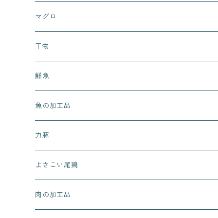
マグロ
干物
鮮魚
魚の加工品
力豚
よさこい尾鶏
肉の加工品