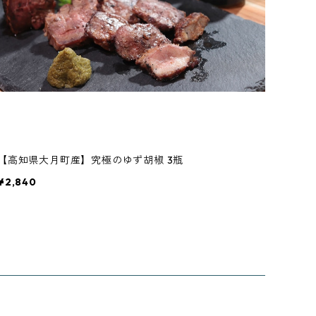
【高知県大月町産】究極のゆず胡椒 3瓶
¥2,840