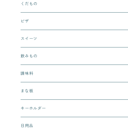
くだもの
ピザ
スイーツ
まぁるいお月さん
飲みもの
ピノッキオデリ
調味料
桜カフェ
まな板
有田有為堂
キーホルダー
日用品