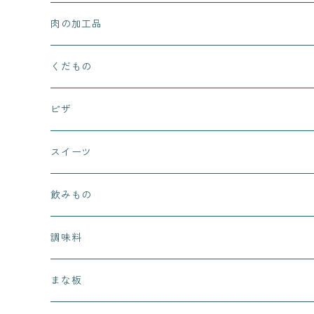
肉の加工品
くだもの
ピザ
スイーツ
まぁるいお月さん
飲みもの
ピノッキオデリ
調味料
桜カフェ
まな板