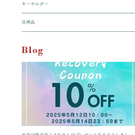
有田有為堂
キーホルダー
日用品
Blog