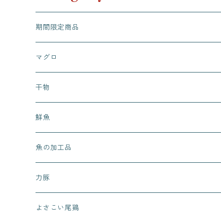
期間限定商品
マグロ
干物
鮮魚
魚の加工品
力豚
よさこい尾鶏