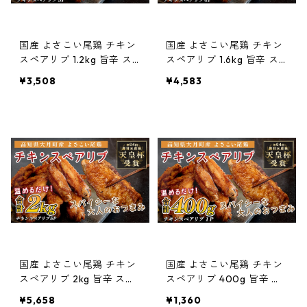
国産 よさこい尾鶏 チキン
国産 よさこい尾鶏 チキン
スペアリブ 1.2kg 旨辛 ス
スペアリブ 1.6kg 旨辛 ス
パイシー ビールに合う ビ
パイシー ビールに合う ビ
¥3,508
¥4,583
ール おつまみ 晩酌 酒の肴
ール おつまみ 晩酌 酒の肴
おかず 弁当 レンジ レンチ
おかず 弁当 レンジ レンチ
ン 時短 タイパ 簡単調理 手
ン 時短 タイパ 簡単調理 手
羽中 唐揚げ 揚げ物 とり肉
羽中 唐揚げ 揚げ物 とり肉
鶏肉 フライドチキン 冷凍
鶏肉 フライドチキン 冷凍
高知県 大月町
高知県 大月町
国産 よさこい尾鶏 チキン
国産 よさこい尾鶏 チキン
スペアリブ 2kg 旨辛 スパ
スペアリブ 400g 旨辛 ス
イシー ビールに合う ビー
パイシー ビールに合う ビ
¥5,658
¥1,360