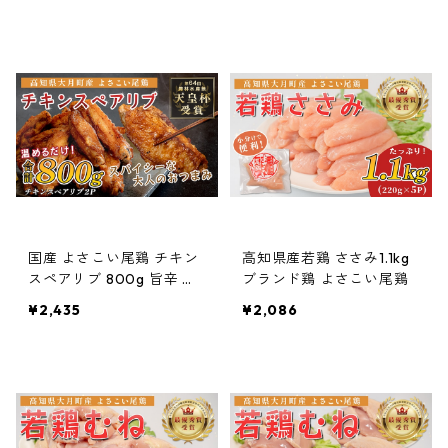
ル おつまみ 晩酌 酒の肴 お
ール おつまみ 晩酌 酒の肴
かず 弁当 レンジ レンチン
おかず 弁当 レンジ レンチ
時短 タイパ 簡単調理 手羽
ン 時短 タイパ 簡単調理 手
中 唐揚げ 揚げ物 とり肉 鶏
羽中 唐揚げ 揚げ物 とり肉
肉 フライドチキン 冷凍 高
鶏肉 フライドチキン 冷凍
知県 大月町
高知県 大月町
国産 よさこい尾鶏 チキン
高知県産若鶏 ささみ1.1kg
スペアリブ 800g 旨辛 ス
ブランド鶏 よさこい尾鶏
パイシー ビールに合う ビ
¥2,435
¥2,086
ール おつまみ 晩酌 酒の肴
おかず 弁当 レンジ レンチ
ン 時短 タイパ 簡単調理 手
羽中 唐揚げ 揚げ物 とり肉
鶏肉 フライドチキン 冷凍
高知県 大月町