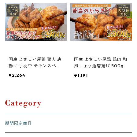
国産 よさこい尾鶏 鶏肉 唐
国産 よさこい尾鶏 鶏肉 和
揚げ 手羽中 チキンスペア
風しょう油唐揚げ 500g
リブ 900g
¥2,264
¥1,191
Category
期間限定商品