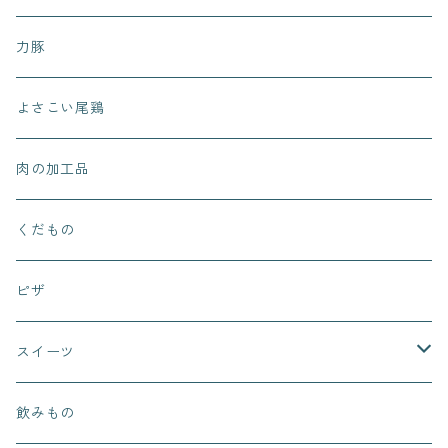
力豚
よさこい尾鶏
肉の加工品
くだもの
ピザ
スイーツ
まぁるいお月さん
飲みもの