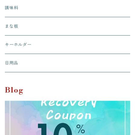
ピノッキオデリ
調味料
桜カフェ
まな板
有田有為堂
キーホルダー
日用品
Blog