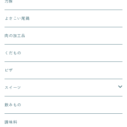
力豚
よさこい尾鶏
肉の加工品
くだもの
ピザ
スイーツ
まぁるいお月さん
飲みもの
ピノッキオデリ
調味料