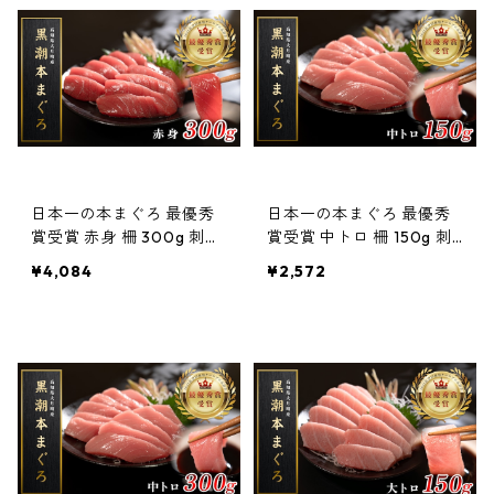
日本一の本まぐろ 最優秀
日本一の本まぐろ 最優秀
賞受賞 赤身 柵 300g 刺身
賞受賞 中トロ 柵 150g 刺
用 養殖 3〜4人前
身用 養殖 1〜2人前
¥4,084
¥2,572