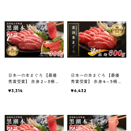
2人前
日本一の本まぐろ 【最優
日本一の本まぐろ 【最優
秀賞受賞】 赤身 2～3柵 3
秀賞受賞】 赤身 4～5柵 6
00g 「訳あり」刺身用 養
00g 「訳あり」刺身用 養
¥3,314
¥6,432
殖 3〜4人前
殖 6〜7人前