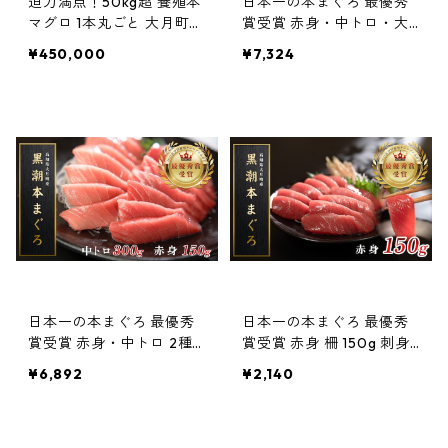
迫力満点！50kg超 養殖本
日本一の本まぐろ 最優秀
マグロ 1本丸ごと 大月町か
賞受賞 赤身・中トロ・大
ら鮮度抜群で直送！ クロ
トロ 3種 各1柵 計450g 刺
¥450,000
¥7,324
マグロ 解体ショー お祝い
身用 養殖 4〜5人前
パーティー 宴会 イベント
日本一の本まぐろ 最優秀
日本一の本まぐろ 最優秀
賞受賞 赤身・中トロ 2種3
賞受賞 赤身 柵 150g 刺身
柵 計450g 刺身用 養殖
用 養殖 1〜2人前
¥6,892
¥2,140
4〜5人前