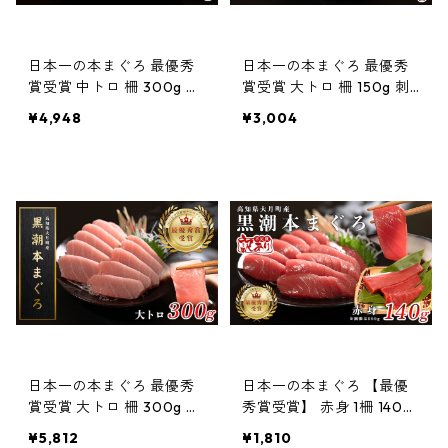
日本一の本まぐろ 最優秀
日本一の本まぐろ 最優秀
賞受賞 中トロ 柵 300g 刺
賞受賞 大トロ 柵 150g 刺
身用 養殖 3〜4人前
身用 養殖 1〜2人前
¥4,948
¥3,004
日本一の本まぐろ 最優秀
日本一の本まぐろ 【最優
賞受賞 大トロ 柵 300g 刺
秀賞受賞】 赤身 1柵 140g
身用 養殖 3〜4人前
「訳あり」刺身用 養殖 1〜
¥5,812
¥1,810