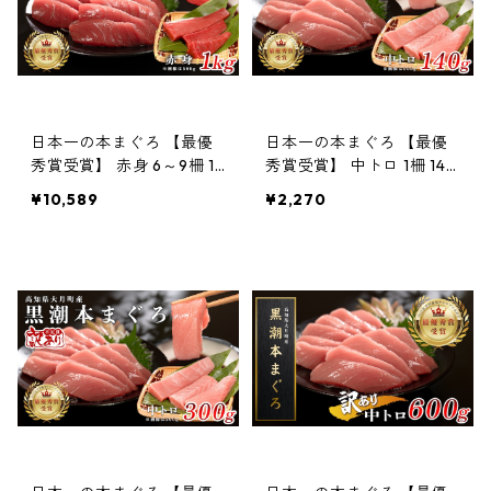
日本一の本まぐろ 【最優
日本一の本まぐろ 【最優
秀賞受賞】 赤身 6～9柵 1k
秀賞受賞】 中トロ 1柵 140
g 「訳あり」刺身用 養殖 1
g 「訳あり」刺身用 養殖
¥10,589
¥2,270
0〜12人前
1〜2人前