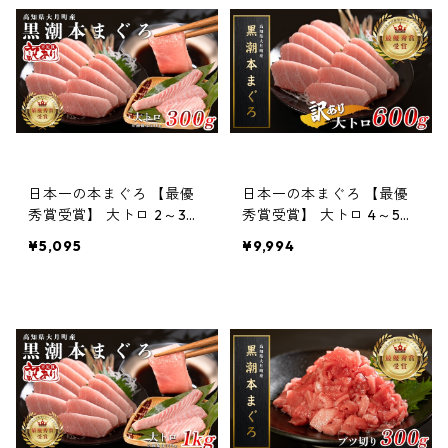
日本一の本まぐろ 【最優
日本一の本まぐろ 【最優
秀賞受賞】 大トロ 2～3柵
秀賞受賞】 大トロ 4～5柵
300g 「訳あり」刺身用
600g 「訳あり」刺身用
¥5,095
¥9,994
養殖 3〜4人前
養殖 6〜7人前