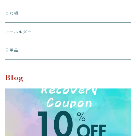
桜カフェ
まな板
有田有為堂
キーホルダー
日用品
Blog