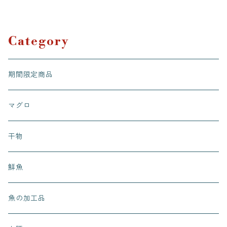
養殖 まぐろ丼 5〜6人前
用 養殖 6〜8人前
Category
期間限定商品
マグロ
干物
鮮魚
魚の加工品