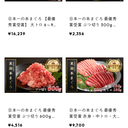
日本一の本まぐろ 【最優
日本一の本まぐろ 最優秀
秀賞受賞】 大トロ 6～9柵
賞受賞 ぶつ切り 300g 赤
1kg 「訳あり」刺身用 養殖
身 中トロ 大トロ ミックス
¥16,239
¥2,356
10〜12人前
養殖 まぐろ丼 2〜3人前
日本一の本まぐろ 最優秀
日本一の本まぐろ 最優秀
賞受賞 ぶつ切り 600g 赤
賞受賞 赤身・中トロ・大
身 中トロ 大トロ ミックス
トロ 3種４柵 計600g 刺身
¥4,516
¥9,700