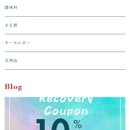
ピノッキオデリ
調味料
桜カフェ
まな板
有田有為堂
キーホルダー
日用品
Blog