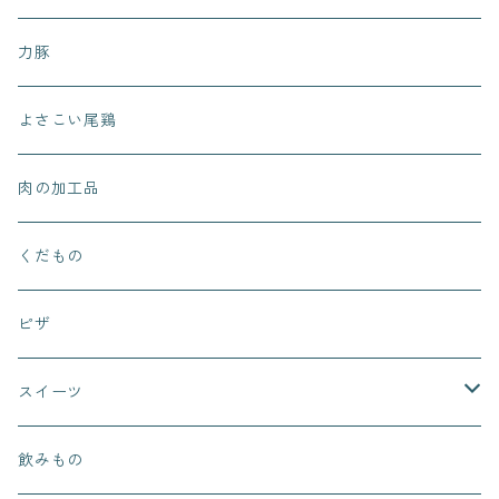
力豚
よさこい尾鶏
肉の加工品
くだもの
ピザ
スイーツ
まぁるいお月さん
飲みもの