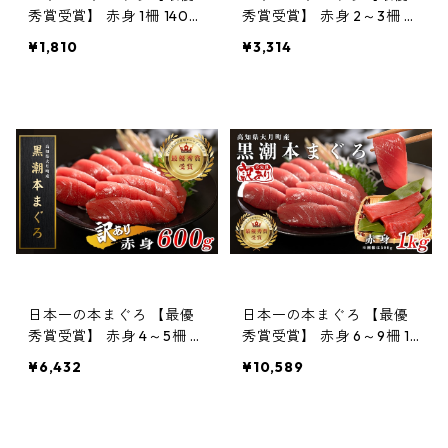
秀賞受賞】 赤身 1柵 140g
秀賞受賞】 赤身 2～3柵 3
「訳あり」刺身用 養殖 1〜
00g 「訳あり」刺身用 養
¥1,810
¥3,314
2人前
殖 3〜4人前
日本一の本まぐろ 【最優
日本一の本まぐろ 【最優
秀賞受賞】 赤身 4～5柵 6
秀賞受賞】 赤身 6～9柵 1k
00g 「訳あり」刺身用 養
g 「訳あり」刺身用 養殖 1
¥6,432
¥10,589
殖 6〜7人前
0〜12人前