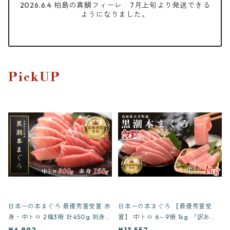
2026.6.4 柏島の真鯛フィーレ 7月上旬より発送できる
ようになりました。
PickUP
日本一の本まぐろ 最優秀賞受賞 赤
日本一の本まぐろ 【最優秀賞受
身・中トロ 2種3柵 計450g 刺身用
賞】 中トロ 6～9柵 1kg 「訳あ
養殖 4〜5人前
り」刺身用 養殖 10〜12人前
¥6,892
¥13,557