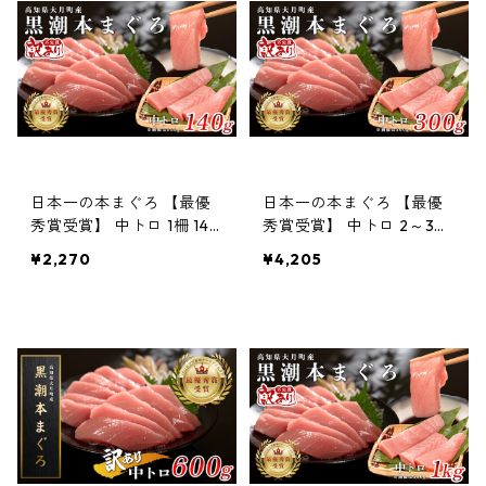
日本一の本まぐろ 【最優
日本一の本まぐろ 【最優
秀賞受賞】 中トロ 1柵 140
秀賞受賞】 中トロ 2～3柵
g 「訳あり」刺身用 養殖
300g 「訳あり」刺身用
¥2,270
¥4,205
1〜2人前
養殖 3〜4人前