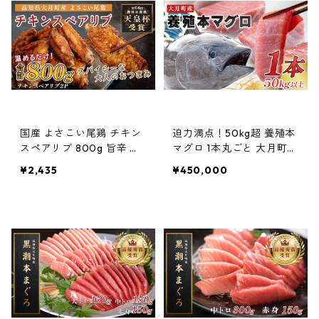
肉 フライドチキン 冷凍 高
鶏肉 フライドチキン 冷凍
知県 大月町
高知県 大月町
国産 よさこい尾鶏 チキン
迫力満点！50kg超 養殖本
スペアリブ 800g 旨辛 ス
マグロ 1本丸ごと 大月町か
パイシー ビールに合う ビ
ら鮮度抜群で直送！ クロ
¥2,435
¥450,000
ール おつまみ 晩酌 酒の肴
マグロ 解体ショー お祝い
おかず 弁当 レンジ レンチ
パーティー 宴会 イベント
ン 時短 タイパ 簡単調理 手
羽中 唐揚げ 揚げ物 とり肉
鶏肉 フライドチキン 冷凍
高知県 大月町