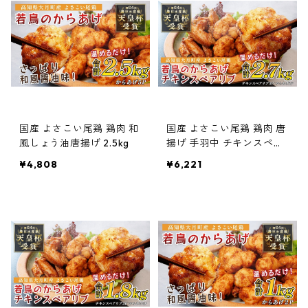
国産 よさこい尾鶏 鶏肉 和
国産 よさこい尾鶏 鶏肉 唐
風しょう油唐揚げ 2.5kg
揚げ 手羽中 チキンスペア
リブ 2.7kg
¥4,808
¥6,221