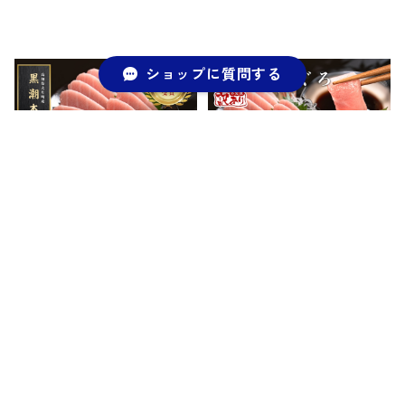
ショップに質問する
キーワードから探す
日本一の本まぐろ 【最優
日本一の本まぐろ 【最優
秀賞受賞】 大トロ 4～5柵
秀賞受賞】 大トロ 6～9柵
600g 「訳あり」刺身用
1kg 「訳あり」刺身用 養殖
¥9,994
¥16,239
養殖 6〜7人前
10〜12人前
カテゴリから探す
期間限定商品