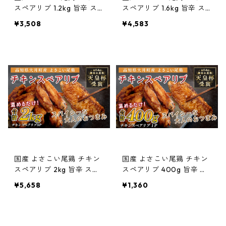
スペアリブ 1.2kg 旨辛 ス
スペアリブ 1.6kg 旨辛 ス
パイシー ビールに合う ビ
パイシー ビールに合う ビ
¥3,508
¥4,583
ール おつまみ 晩酌 酒の肴
ール おつまみ 晩酌 酒の肴
おかず 弁当 レンジ レンチ
おかず 弁当 レンジ レンチ
ン 時短 タイパ 簡単調理 手
ン 時短 タイパ 簡単調理 手
羽中 唐揚げ 揚げ物 とり肉
羽中 唐揚げ 揚げ物 とり肉
鶏肉 フライドチキン 冷凍
鶏肉 フライドチキン 冷凍
高知県 大月町
高知県 大月町
国産 よさこい尾鶏 チキン
国産 よさこい尾鶏 チキン
スペアリブ 2kg 旨辛 スパ
スペアリブ 400g 旨辛 ス
イシー ビールに合う ビー
パイシー ビールに合う ビ
¥5,658
¥1,360
ル おつまみ 晩酌 酒の肴 お
ール おつまみ 晩酌 酒の肴
かず 弁当 レンジ レンチン
おかず 弁当 レンジ レンチ
時短 タイパ 簡単調理 手羽
ン 時短 タイパ 簡単調理 手
中 唐揚げ 揚げ物 とり肉 鶏
羽中 唐揚げ 揚げ物 とり肉