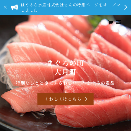
はやぶさ水産株式会社さんの特集ページをオープン
しました
まぐろの町
大月町
特別なひとときにふさわしい、本まぐろの逸品
くわしくはこちら