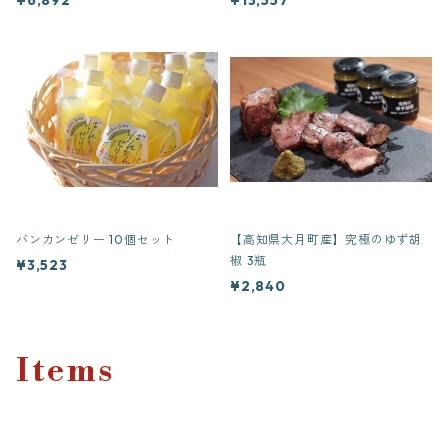
バンカンゼリー 10個セット
【高知県大月町産】究極のゆず胡
椒 3瓶
¥3,523
¥2,840
Items