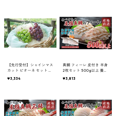
【先行受付】シャインマス
真鯛 フィーレ 皮付き 半身
カット ピオーネ セット 各
2枚セット 500g以上 養殖
1房 ぶどう ギフト 冷蔵発
真鯛 刺身用 鮮度抜群 真空
¥3,334
¥3,813
送 産地直送 種なし 皮ごと
パック 当日発送 鯛めし カ
食べられる フルーツ 人気
ルパッチョ 高知県大月町
夏限定 贈答用 高知県産 松
産
田ぶどう園