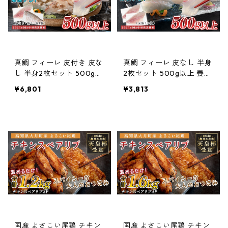
真鯛 フィーレ 皮付き 皮な
真鯛 フィーレ 皮なし 半身
し 半身2枚セット 500g以
2枚セット 500g以上 養殖
上 養殖真鯛 刺身用 鮮度抜
真鯛 刺身用 鮮度抜群 真空
¥6,801
¥3,813
群 真空パック 当日発送 鯛
パック 当日発送 鯛めし カ
めし カルパッチョ 高知県
ルパッチョ 高知県大月町
大月町産
産
国産 よさこい尾鶏 チキン
国産 よさこい尾鶏 チキン