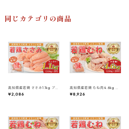
同じカテゴリの商品
高知県産若鶏 ささみ1.1kg ブラ
高知県産若鶏 むね肉4.6kg ブ
ンド鶏 よさこい尾鶏
ランド鶏 よさこい尾鶏
¥2,086
¥8,926