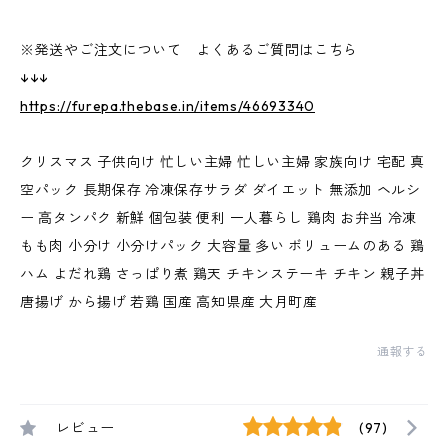
※発送やご注文について よくあるご質問はこちら
↓↓↓
https://furepa.thebase.in/items/46693340
クリスマス 子供向け 忙しい主婦 忙しい主婦 家族向け 宅配 真
空パック 長期保存 冷凍保存サラダ ダイエット 無添加 ヘルシ
ー 高タンパク 新鮮 個包装 便利 一人暮らし 鶏肉 お弁当 冷凍
もも肉 小分け 小分けパック 大容量 多い ボリュームのある 鶏
ハム よだれ鶏 さっぱり煮 鶏天 チキンステーキ チキン 親子丼
唐揚げ から揚げ 若鶏 国産 高知県産 大月町産
通報する
レビュー
(97)