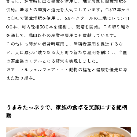
さらに、飼育時に出る鶏糞を活用し、地元農家に鶏糞堆肥を
供給。地域との連携と還元を大切にしています。令和3年から
は自社で鶏糞堆肥を使用し、6.8ヘクタールの土地にレモン1,1
00本、河内晩柑300本を植樹し、栽培を開始。この取り組み
を通じて、鶏肉以外の産業や雇用にも貢献しています。
この他にも障がい者常時雇用し、障碍者雇用を促進するな
ど、人口減少地域である大月町で新たな雇用を創出し、全国
の畜産業のモデルとなる経営を実現しました。
※アニマルウェルフェア・・・動物の福祉と健康を優先に考
えた取り組み。
うまみたっぷりで、家族の食卓を笑顔にする銘柄
鶏