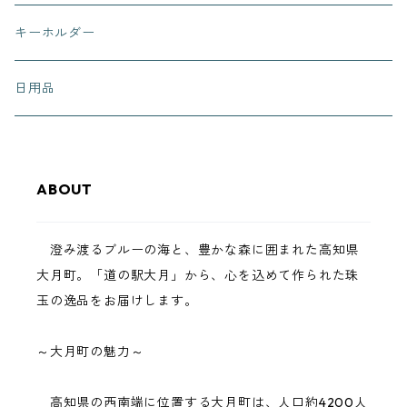
有田有為堂
キーホルダー
日用品
ABOUT
澄み渡るブルーの海と、豊かな森に囲まれた高知県
大月町。「道の駅大月」から、心を込めて作られた珠
玉の逸品をお届けします。
～大月町の魅力～
高知県の西南端に位置する大月町は、人口約4200人