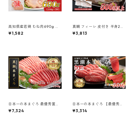
高知県産若鶏 むね肉690g ブ
真鯛 フィーレ 皮付き 半身2枚
ランド鶏 よさこい尾鶏
セット 500g以上 養殖真鯛 刺
¥1,582
¥3,813
身用 鮮度抜群 真空パック 当日
発送 鯛めし カルパッチョ 高知
県大月町産
日本一の本まぐろ 最優秀賞受
日本一の本まぐろ 【最優秀賞
賞 赤身・中トロ・大トロ 3種
受賞】 赤身 2～3柵 300g
¥7,324
¥3,314
各1柵 計450g 刺身用 養殖
「訳あり」刺身用 養殖 3〜4人
4〜5人前
前