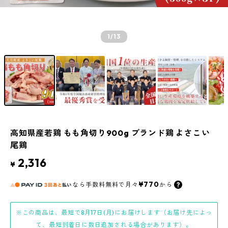
1
/13
高知県産若鶏 もも角切り900g ブランド鶏 よさこい
尾鶏
2,316
¥
¥770
なら
手数料無料で
月々
から
※この商品は、最短で8月17日(月)にお届けします（お届け先によっ
て、最短到着日に数日追加される場合があります）。