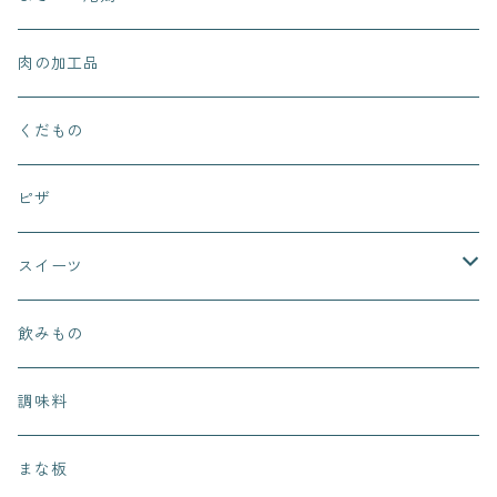
肉の加工品
くだもの
ピザ
スイーツ
まぁるいお月さん
飲みもの
ピノッキオデリ
調味料
桜カフェ
まな板