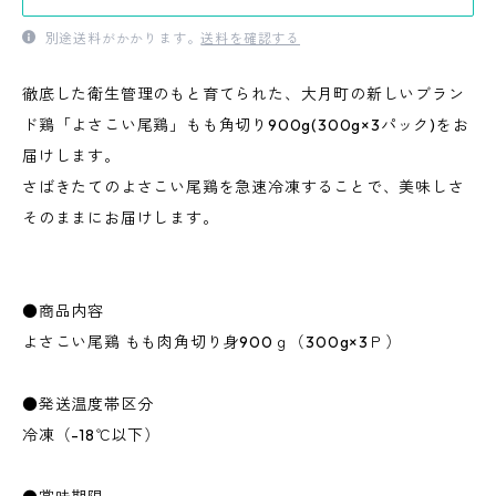
別途送料がかかります。
送料を確認する
徹底した衛生管理のもと育てられた、大月町の新しいブラン
ド鶏「よさこい尾鶏」もも角切り900g(300g×3パック)をお
届けします。
さばきたてのよさこい尾鶏を急速冷凍することで、美味しさ
そのままにお届けします。
●商品内容
よさこい尾鶏 もも肉角切り身900ｇ（300g×3Ｐ）
●発送温度帯区分
冷凍（-18℃以下）