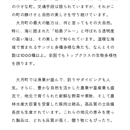
の小さな町。交通手段は限られていますが、それがこ
の町の静けさと自然の美しさを守り続けています。
大月町の最大の魅力は、何と言ってもその大自然。
特に、海に囲まれた「柏島ブルー」と呼ばれる透明度
の高い海は、その美しさで知られています。温暖な海
域で育まれるサンゴと多種多様な魚たち、なんとその
数は1000種以上。全国でもトップクラスの生物多様性
を誇ります。
大月町では漁業が盛んで、釣りやダイビングも人
気。さらに、豊かな自然を活かした農業や畜産業も盛
況で、地元で育てられた新鮮な野菜や果物、そして農
林水産大臣賞を受賞した豚肉は絶品。高品質の土佐備
長炭も生産されています。これらの地元の恵みを使っ
た製品は、どれも品質が高く、贈り物にもぴったり。