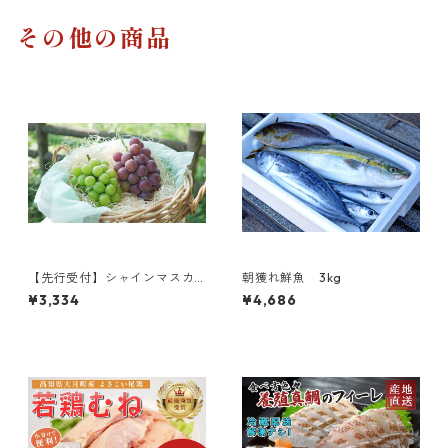
その他の商品
【先行受付】シャインマスカ
朝獲れ鮮魚 3kg
ット ピオーネ セット 各1房 ぶ
¥3,334
¥4,686
どう ギフト 冷蔵発送 産地直送
種なし 皮ごと 食べられる フル
ーツ 人気 夏限定 贈答用 高知
県産 松田ぶどう園