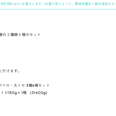
8月15日(土)にお届けします（お届け先によって、最短到着日に数日追加さ
1柵の３種類４柵のセット
。
ただけます。
トロ・大トロ 3種4柵セット
ロ150g × 1柵 (計600g)