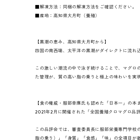
■解凍方法：同梱の解凍方法をご確認ください。
■産地：高知県大月町（養殖）
【黒潮の恵み、高知県大月町から】
四国の南西端、太平洋の黒潮がダイレクトに流れ
この激しい潮流の中で泳ぎ続けることで、マグロ
た管理が、質の高い脂の乗りと極上の味わいを実
【食の権威・服部幸應氏も認めた「日本一」の本
2021年2月に開催された「全国養殖クロマグロ
この品評会では、審査委員長に服部栄養専門学校
脂の乗り）」「身質」「食感」「味」の全項目が