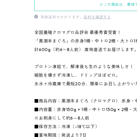
※この商品は、最短で
別途送料がかかります。
送料を確認する
全国養殖クロマグロ品評会 最優秀賞受賞！
「黒潮本まぐろ」の赤身1柵・中トロ2柵・大トロ
計600g（約6〜8人前） 産地直送でお届けします
プロトン凍結で、解凍後も生のような美味しさ！
細胞を壊さず冷凍し、ドリップほぼゼロ。
氷水＋冷蔵庫で最短20分、簡単にお召し上がりい
■商品内容：黒潮本まぐろ（クロマグロ） 赤身・中
■内容量：赤身150g × 1柵・中トロ150g × 2柵・大ト
※お刺身にして約6～8人前
■保存方法：冷凍（-18℃以下）
■賞味期限：発送より7日