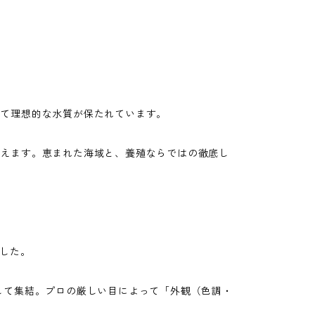
して理想的な水質が保たれています。
蓄えます。恵まれた海域と、養殖ならではの徹底し
ました。
して集結。プロの厳しい目によって「外観（色調・