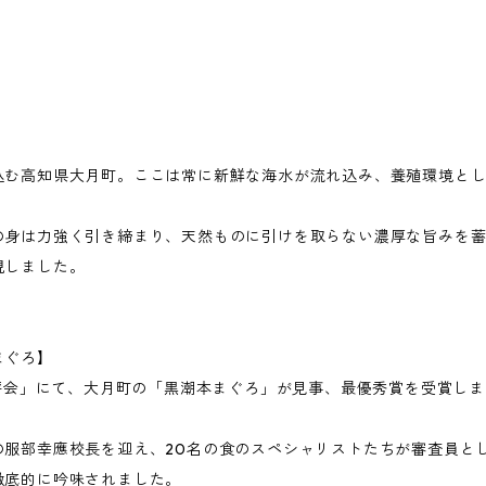
込む高知県大月町。ここは常に新鮮な海水が流れ込み、養殖環境と
の身は力強く引き締まり、天然ものに引けを取らない濃厚な旨みを
現しました。
まぐろ】
品評会」にて、大月町の「黒潮本まぐろ」が見事、最優秀賞を受賞し
の服部幸應校長を迎え、20名の食のスペシャリストたちが審査員と
徹底的に吟味されました。