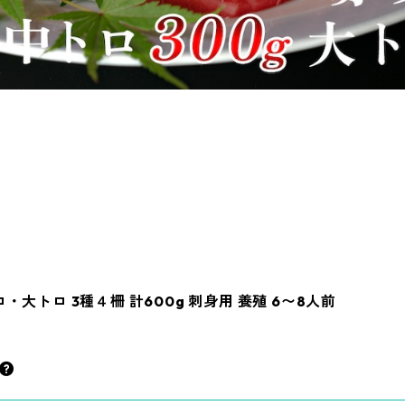
大トロ 3種４柵 計600g 刺身用 養殖 6〜8人前