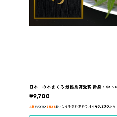
日本一の本まぐろ 最優秀賞受賞 赤身・中トロ・
¥9,700
¥3,230
なら
手数料無料で
月々
から