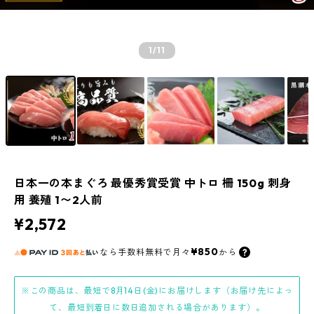
1
/11
日本一の本まぐろ 最優秀賞受賞 中トロ 柵 150g 刺身
用 養殖 1〜2人前
¥2,572
¥850
なら
手数料無料で
月々
から
※この商品は、最短で8月14日(金)にお届けします（お届け先によっ
て、最短到着日に数日追加される場合があります）。