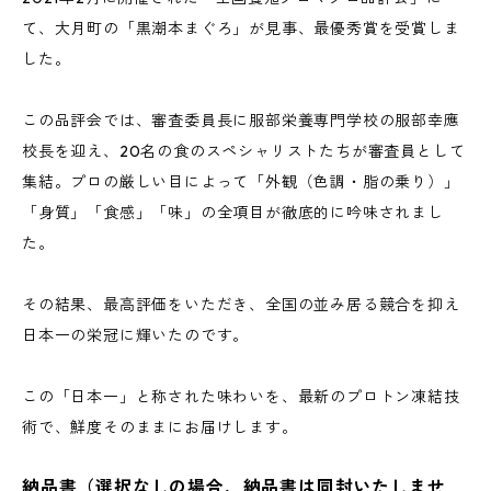
て、大月町の「黒潮本まぐろ」が見事、最優秀賞を受賞しま
した。
この品評会では、審査委員長に服部栄養専門学校の服部幸應
校長を迎え、20名の食のスペシャリストたちが審査員として
集結。プロの厳しい目によって「外観（色調・脂の乗り）」
「身質」「食感」「味」の全項目が徹底的に吟味されまし
た。
その結果、最高評価をいただき、全国の並み居る競合を抑え
日本一の栄冠に輝いたのです。
この「日本一」と称された味わいを、最新のプロトン凍結技
術で、鮮度そのままにお届けします。
納品書（選択なしの場合、納品書は同封いたしませ