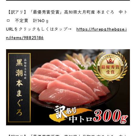
【訳アリ】「最優秀賞受賞」高知県大月町産 本まぐろ 中ト
ロ 不定貫 計140ｇ
URLをクリックもしくはタップ→
https://furepa.thebase.i
n/items/98825186