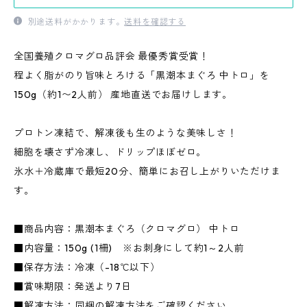
別途送料がかかります。
送料を確認する
全国養殖クロマグロ品評会 最優秀賞受賞！
程よく脂がのり旨味とろける「黒潮本まぐろ 中トロ」を
150g（約1〜2人前） 産地直送でお届けします。
プロトン凍結で、解凍後も生のような美味しさ！
細胞を壊さず冷凍し、ドリップほぼゼロ。
氷水＋冷蔵庫で最短20分、簡単にお召し上がりいただけま
す。
■商品内容：黒潮本まぐろ（クロマグロ） 中トロ
■内容量：150g (1柵) ※お刺身にして約1～2人前
■保存方法：冷凍（-18℃以下）
■賞味期限：発送より7日
■解凍方法：同梱の解凍方法をご確認ください。