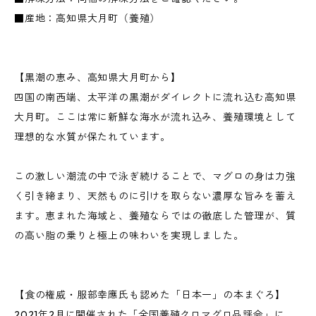
■産地：高知県大月町（養殖）
【黒潮の恵み、高知県大月町から】
四国の南西端、太平洋の黒潮がダイレクトに流れ込む高知県
大月町。ここは常に新鮮な海水が流れ込み、養殖環境として
理想的な水質が保たれています。
この激しい潮流の中で泳ぎ続けることで、マグロの身は力強
く引き締まり、天然ものに引けを取らない濃厚な旨みを蓄え
ます。恵まれた海域と、養殖ならではの徹底した管理が、質
の高い脂の乗りと極上の味わいを実現しました。
【食の権威・服部幸應氏も認めた「日本一」の本まぐろ】
2021年2月に開催された「全国養殖クロマグロ品評会」に