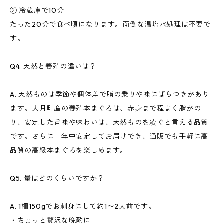
② 冷蔵庫で10分
たった20分で食べ頃になります。面倒な温塩水処理は不要で
す。
Q4. 天然と養殖の違いは？
A. 天然ものは季節や個体差で脂の乗りや味にばらつきがあり
ます。大月町産の養殖本まぐろは、赤身まで程よく脂がの
り、安定した旨味や味わいは、天然ものを凌ぐと言える品質
です。さらに一年中安定してお届けでき、通販でも手軽に高
品質の高級本まぐろを楽しめます。
Q5. 量はどのくらいですか？
A. 1柵150gでお刺身にして約1〜2人前です。
・ちょっと贅沢な晩酌に