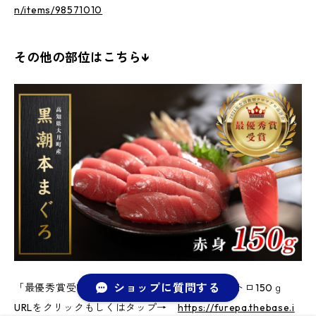
n/items/98571010
その他の部位はこちら↓
ショップに質問する
「最優秀賞受賞」高知県大月町産 本まぐろ 中トロ150ｇ
URLをクリックもしくはタップ→
https://furepa.thebase.i