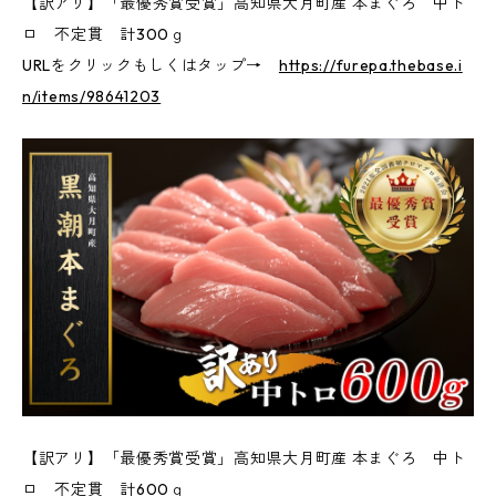
【訳アリ】「最優秀賞受賞」高知県大月町産 本まぐろ 中ト
ロ 不定貫 計300ｇ
URLをクリックもしくはタップ→
https://furepa.thebase.i
n/items/98641203
【訳アリ】「最優秀賞受賞」高知県大月町産 本まぐろ 中ト
ロ 不定貫 計600ｇ